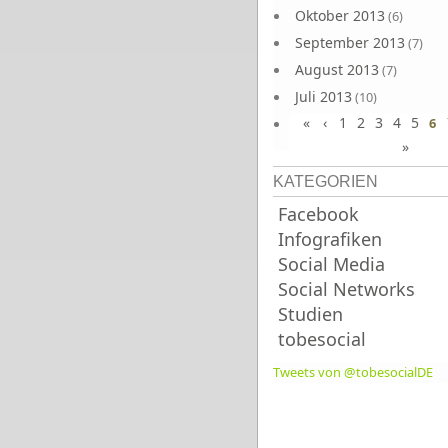
Oktober 2013
(6)
September 2013
(7)
August 2013
(7)
Juli 2013
(10)
«
‹
1
2
3
4
5
Juni 2013
6
(10)
»
KATEGORIEN
Facebook
Infografiken
Social Media
Social Networks
Studien
tobesocial
Tweets von @tobesocialDE