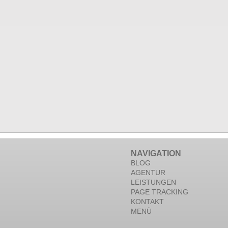
NAVIGATION
BLOG
AGENTUR
LEISTUNGEN
PAGE TRACKING
KONTAKT
MENÜ