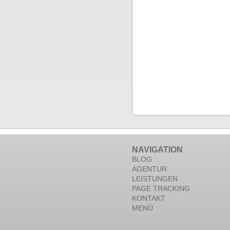
NAVIGATION
BLOG
AGENTUR
LEISTUNGEN
PAGE TRACKING
KONTAKT
MENÜ