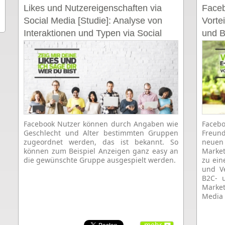
Likes und Nutzereigenschaften via
Faceb
Social Media [Studie]: Analyse von
Vorte
Interaktionen und Typen via Social
und B
Media
B2B-
Facebook Nutzer können durch Angaben wie
Facebo
Geschlecht und Alter bestimmten Gruppen
Freund
zugeordnet werden, das ist bekannt. So
neuen 
können zum Beispiel Anzeigen ganz easy an
Market
die gewünschte Gruppe ausgespielt werden.
zu ein
und V
B2C- 
Marke
Media 
mehr