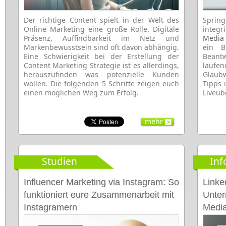
Der richtige Content spielt in der Welt des
Sprin
Online Marketing eine große Rolle. Digitale
integr
Präsenz, Auffindbarkeit im Netz und
Media 
Markenbewusstsein sind oft davon abhängig.
ein B
Eine Schwierigkeit bei der Erstellung der
Bean
Content Marketing Strategie ist es allerdings,
laufe
herauszufinden was potenzielle Kunden
Glaubw
wollen. Die folgenden 5 Schritte zeigen euch
Tipps 
einen möglichen Weg zum Erfolg.
Liveüb
mehr
Studien
Inf
Influencer Marketing via Instagram: So
Linke
funktioniert eure Zusammenarbeit mit
Unter
Instagramern
Media
Market