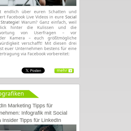
gt endlich über euren Schatten und
iert Facebook Live Videos in eure
Social
Strategie
! Warum? Ganz einfach, weil
lick hinter die Kulissen und die
twortung von Userfragen – vor
nder Kamera – euch größtmögliche
ürdigkeit verschafft! Mit diesen drei
ist euer Unternehmen bestens für eine
ertragung via Facebook vorbereitet:
mehr
ografiken
dIn Marketing Tipps für
nehmen: Infografik mit Social
 Insider Tipps für LinkedIn
ing [Infografik]