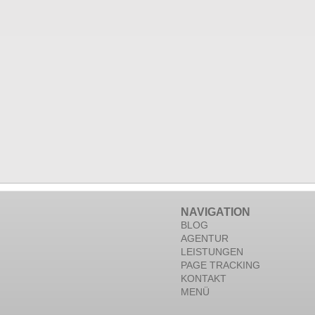
NAVIGATION
BLOG
AGENTUR
LEISTUNGEN
PAGE TRACKING
KONTAKT
MENÜ