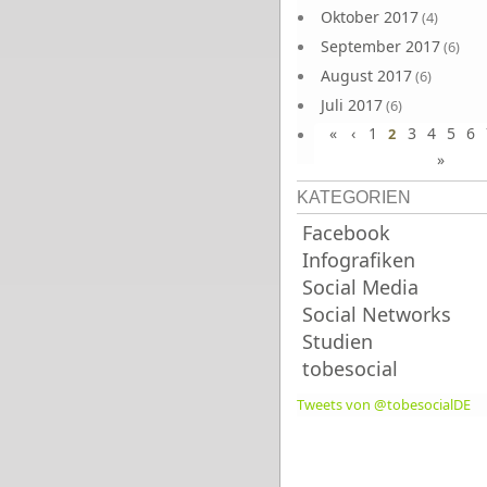
Oktober 2017
(4)
September 2017
(6)
August 2017
(6)
Juli 2017
(6)
«
‹
1
3
4
5
6
Juni 2017
2
(6)
»
KATEGORIEN
Facebook
Infografiken
Social Media
Social Networks
Studien
tobesocial
Tweets von @tobesocialDE