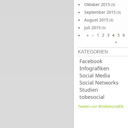
Oktober 2015
(9)
September 2015
(9)
August 2015
(8)
Juli 2015
(9)
«
‹
1
2
3
5
6
Juni 2015
4
(9)
»
KATEGORIEN
Facebook
Infografiken
Social Media
Social Networks
Studien
tobesocial
Tweets von @tobesocialDE