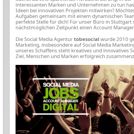
interessanten Marken und Unternehmen zu tun hast?
Ideen bei innovativen Projekten mitwirken? Möchtes
Aufgaben gemeinsam mit einem dynamischen Team 
perfekte Stelle für dich! Für unser Büro in Stuttgar
nächstmöglichen Zeitpunkt einen Account Manager 
Die Social Media Agentur
tobesocial
wurde 2010 geg
Marketing, insbesondere auf Social Media Marketing 
unseres Schaffens steht kreatives und innovatives 
Ziel, Menschen und Marken erfolgreich zusammenz