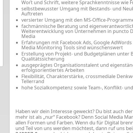
Wort und Schrift, weitere Sprachkenntnisse wie 
selbstbewusster Umgang mit Bestands- und Neu
Auftreten
versierter Umgang mit den MS-Office-Programm
fachmännische Beratung und eigenverantwortlich
Weiterentwicklung von Unternehmen in puncto Di
Media
Erfahrungen mit Facebook Ads, Google AdWords u
Media Monitoring Tools sind wünschenswert
Erstellung von Projekt- und Budgetplänen unter 
Qualitätssicherung
ausgeprägtes Organisationstalent und eigenständ
erfolgsorientiertes Arbeiten
Flexibilität, Charakterstärke, crossmediale Denkw
Tellerrand
hohe Sozialkompetenz sowie Team-, Konflikt- und 
Haben wir dein Interesse geweckt? Du bist auch der
mehr ist als „nur“ Facebook? Denn Social Media Ma
allen Formen und Farben. Wenn du für Digital brenn
und Teil von uns werden möchtest, dann ruf uns be