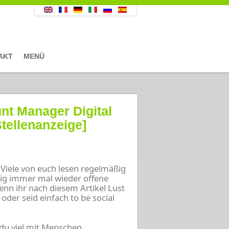
AKT
MENÜ
unt Manager Digital
Stellenanzeige]
. Viele von euch lesen regelmäßig
ftig immer mal wieder offene
wenn ihr nach diesem Artikel Lust
der seid einfach to be social
du viel mit Menschen,