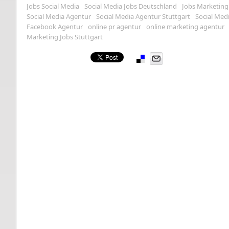
Jobs Social Media
Social Media Jobs Deutschland
Jobs Marketing
Social Media Agentur
Social Media Agentur Stuttgart
Social Med
Facebook Agentur
online pr agentur
online marketing agentur
Marketing Jobs Stuttgart
Pinterest