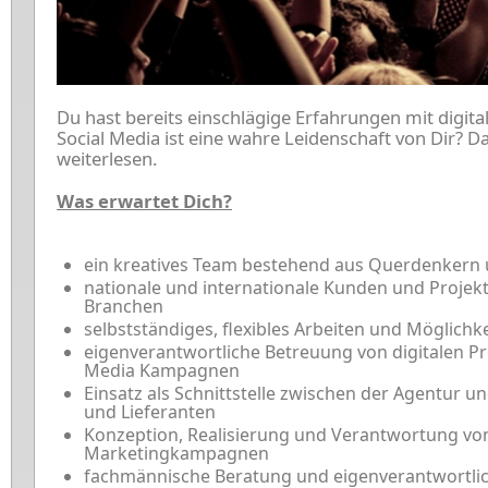
Du hast bereits einschlägige Erfahrungen mit digit
Social Media ist eine wahre Leidenschaft von Dir? Da
weiterlesen.
Was erwartet Dich?
ein kreatives Team bestehend aus Querdenkern 
nationale und internationale Kunden und Projekt
Branchen
selbstständiges, flexibles Arbeiten und Möglichke
eigenverantwortliche Betreuung von digitalen Pr
Media Kampagnen
Einsatz als Schnittstelle zwischen der Agentur 
und Lieferanten
Konzeption, Realisierung und Verantwortung vo
Marketingkampagnen
fachmännische Beratung und eigenverantwortlic