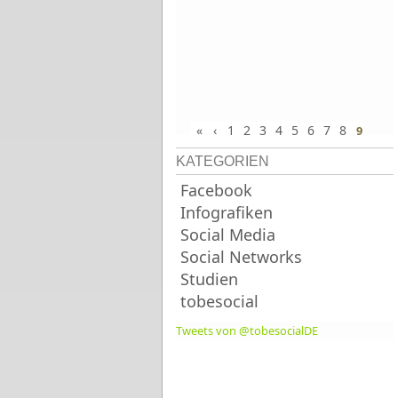
«
‹
1
2
3
4
5
6
7
8
9
KATEGORIEN
Facebook
Infografiken
Social Media
Social Networks
Studien
tobesocial
Tweets von @tobesocialDE