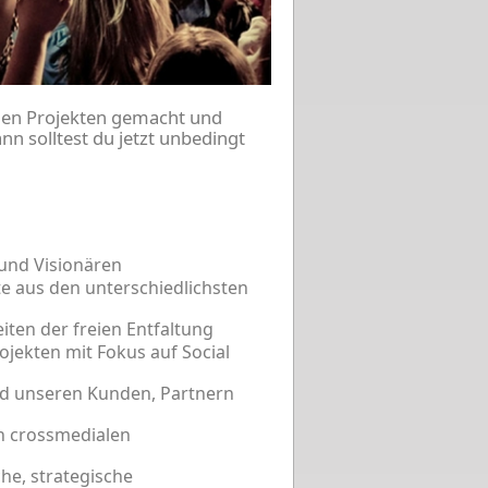
alen Projekten gemacht und
nn solltest du jetzt unbedingt
und Visionären
e aus den unterschiedlichsten
iten der freien Entfaltung
ojekten mit Fokus auf Social
und unseren Kunden, Partnern
n crossmedialen
he, strategische