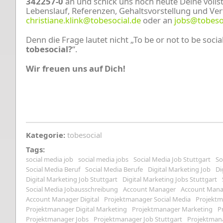
342257-0
an und schick uns noch heute Deine volls
Lebenslauf, Referenzen, Gehaltsvorstellung und Ver
christiane.klink@tobesocial.de
oder an
jobs@tobeso
Denn die Frage lautet nicht „To be or not to be socia
tobesocial?
“.
Wir freuen uns auf Dich!
Kategorie:
tobesocial
Tags:
social media job
social media jobs
Social Media Job Stuttgart
So
Social Media Beruf
Social Media Berufe
Digital Marketing Job
Di
Digital Marketing Job Stuttgart
Digital Marketing Jobs Stuttgart
Social Media Jobausschreibung
Account Manager
Account Manag
Account Manager Digital
Projektmanager Social Media
Projektm
Projektmanager Digital Marketing
Projektmanager Marketing
P
Projektmanager Jobs
Projektmanager Job Stuttgart
Projektmana