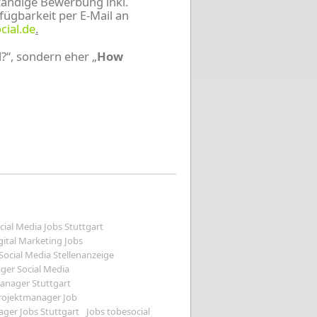
tändige Bewerbung inkl.
fügbarkeit per E-Mail an
cial.de
.
l?“, sondern eher „
How
cial Media Jobs Stuttgart
gital Marketing Jobs
Social Media Stellenanzeige
er Social Media
anager Stuttgart
rojektmanager Job
ger Jobs Stuttgart
Jobs tobesocial