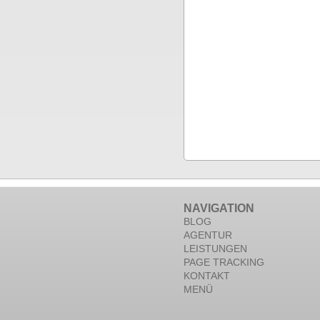
NAVIGATION
BLOG
AGENTUR
LEISTUNGEN
PAGE TRACKING
KONTAKT
MENÜ