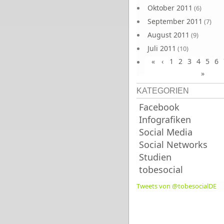
Oktober 2011
(6)
September 2011
(7)
August 2011
(9)
Juli 2011
(10)
«
‹
1
2
3
4
5
6
Juni 2011
(9)
»
KATEGORIEN
Facebook
Infografiken
Social Media
Social Networks
Studien
tobesocial
Tweets von @tobesocialDE