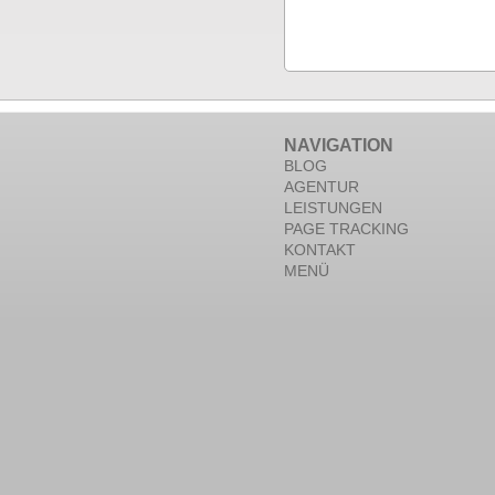
NAVIGATION
BLOG
AGENTUR
LEISTUNGEN
PAGE TRACKING
KONTAKT
MENÜ