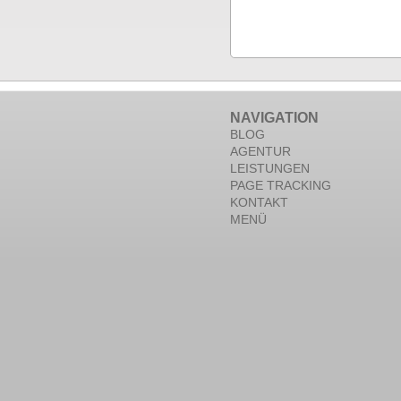
NAVIGATION
BLOG
AGENTUR
LEISTUNGEN
PAGE TRACKING
KONTAKT
MENÜ