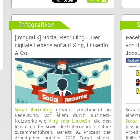
Infografiken
S
[Infografik] Social Recruiting – Der
Faceb
digitale Lebenslauf auf Xing, LinkedIn
von d
& Co.
Jobs
Social Recruiting
gewinnt zunehmend an
Sozia
Bedeutung. Vor allem durch Business-
einer
Netzwerke wie
Xing oder LinkedIn
, die den
Social
Jobsuchenden sowie die Unternehmen online
Jobs
zusammenführen. Bereits 92 Prozent der
Arbei
Arbeitgeber nutzten 2012 Social Media-
Rolle.