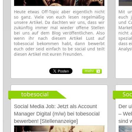
Heute etwas Off-Topic aber eigentlich nicht
Mit u
so ganz. Viele von euch lesen regelmäßig
euch 
unsere Artikel. Da dachten wir uns, dass wir
und Ca
zukünftig immer mal wieder offene Stellen
Marke
bei uns auf dem Blog veröffentlichen. Also
nicht 
wenn ihr nach diesem Artikel Lust auf
spezia
tobesocial bekommen habt, dann bewerbt
dass e
euch oder seid einfach to be social und teilt
Analys
diesen Artikel mit euren Freunden.
mehr
tobesocial
Soc
Social Media Job: Jetzt als Account
Der u
Manager Digital (m/w) bei tobesocial
– Wel
bewerben! [Stellenanzeige]
sind 