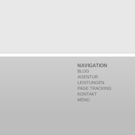
NAVIGATION
BLOG
AGENTUR
LEISTUNGEN
PAGE TRACKING
KONTAKT
MENÜ