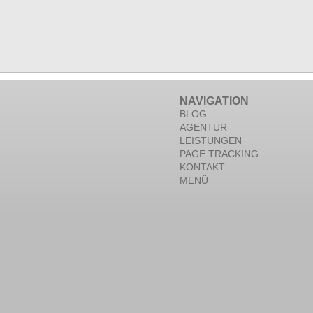
NAVIGATION
BLOG
AGENTUR
LEISTUNGEN
PAGE TRACKING
KONTAKT
MENÜ