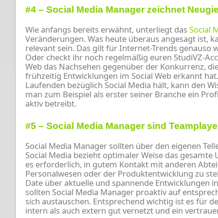
#4 – Social Media Manager zeichnet Neug
Wie anfangs bereits erwähnt, unterliegt das
Social 
Veränderungen. Was heute überaus angesagt ist, 
relevant sein. Das gilt für Internet-Trends genauso 
Oder checkt ihr noch regelmäßig euren StudiVZ-Acc
Web das Nachsehen gegenüber der Konkurrenz, di
frühzeitig Entwicklungen im Social Web erkannt hat
Laufenden bezüglich Social Media hält, kann den W
man zum Beispiel als erster seiner Branche ein Pro
aktiv betreibt.
#5 – Social Media Manager sind Teamplaye
Social Media Manager sollten über den eigenen Tel
Social Media bezieht optimaler Weise das gesamte 
es erforderlich, in gutem Kontakt mit anderen Abt
Personalwesen oder der Produktentwicklung zu st
Date über aktuelle und spannende Entwicklungen in 
sollten Social Media Manager proaktiv auf entspre
sich austauschen. Entsprechend wichtig ist es für 
intern als auch extern gut vernetzt und ein vertraue