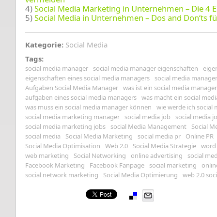
4)
Social Media Marketing in Unternehmen – Die 4 E
5)
Social Media in Unternehmen – Dos and Don‘ts f
Kategorie:
Social Media
Tags:
social media manager
social media manager eigenschaften
eige
eigenschaften eines social media managers
social media manage
Aufgaben Social Media Manager
was ist ein social media manager
aufgaben eines social media managers
was macht ein social med
was muss ein social media manager können
wie werde ich socia
social media marketing manager
social media job
social media j
social media marketing jobs
social Media Management
Social 
social media
Social Media Marketing
social media pr
Online PR
Social Media Optimisation
Web 2.0
Social Media Strategie
word
web marketing
Social Networking
online advertising
social med
Facebook Marketing
Facebook Fanpage
social marketing
onlin
social network marketing
Social Media Optimierung
web 2.0 soc
Pinterest