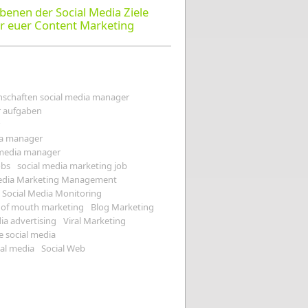
benen der Social Media Ziele
ür euer Content Marketing
nschaften social media manager
r aufgaben
ia manager
l media manager
obs
social media marketing job
Media Marketing Management
Social Media Monitoring
 of mouth marketing
Blog Marketing
ia advertising
Viral Marketing
e social media
ial media
Social Web