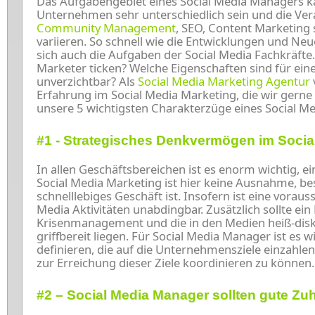
Das Aufgabengebiet eines Social Media Managers 
Unternehmen sehr unterschiedlich sein und die Ver
Community Management
, SEO, Content Marketing 
variieren. So schnell wie die Entwicklungen und N
sich auch die Aufgaben der Social Media Fachkräfte
Marketer ticken? Welche Eigenschaften sind für ei
unverzichtbar? Als
Social Media Marketing Agentur
Erfahrung im Social Media Marketing, die wir gerne m
unsere 5 wichtigsten Charakterzüge eines Social M
#1 - Strategisches Denkvermögen im Social
In allen Geschäftsbereichen ist es enorm wichtig, e
Social Media Marketing ist hier keine Ausnahme, be
schnelllebiges Geschäft ist. Insofern ist eine vora
Media Aktivitäten unabdingbar. Zusätzlich sollte ein 
Krisenmanagement und die in den Medien heiß-disk
griffbereit liegen. Für Social Media Manager ist es wi
definieren, die auf die Unternehmensziele einzahle
zur Erreichung dieser Ziele koordinieren zu können.
#2 – Social Media Manager sollten gute Zuh