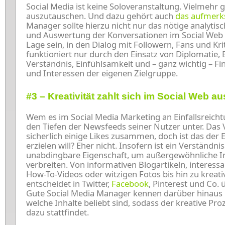
Social Media ist keine Soloveranstaltung. Vielmehr 
auszutauschen. Und dazu gehört auch
das aufmer
Manager sollte hierzu nicht nur das nötige analyti
und Auswertung der Konversationen im Social Web 
Lage sein, in den Dialog mit Followern, Fans und Kri
funktioniert nur durch den Einsatz von Diplomatie, E
Verständnis, Einfühlsamkeit und – ganz wichtig – Fi
und Interessen der eigenen Zielgruppe.
#3 –
Kreativität zahlt sich im Social Web au
Wem es im Social Media Marketing an Einfallsreicht
den Tiefen der Newsfeeds seiner Nutzer unter. Das 
sicherlich einige Likes zusammen, doch ist das der E
erzielen will? Eher nicht. Insofern ist ein Verständn
unabdingbare Eigenschaft, um außergewöhnliche Inh
verbreiten. Von informativen Blogartikeln, interess
How-To-Videos oder witzigen Fotos bis hin zu kreativ
entscheidet in Twitter,
Facebook
, Pinterest und Co. 
Gute Social Media Manager kennen darüber hinaus 
welche Inhalte beliebt sind, sodass der kreative P
dazu stattfindet.