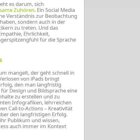
geht es darum, sich
ksame Zuhören
. Ein Social Media
sche Verständnis zur Beobachtung
haben, sondern auch in der
tikern zu treten. Und das
mpathie, Ehrlichkeit,
ngerspitzengfühl für die Sprache
s
um mangelt, der geht schnell in
Verlosen von iPads bringt
rfolg, den man langfristig
is für Design und Bildsprache eine
alte zu erstellen und zu
anten Infografiken, lehrreichen
en Call-to-Actions – Kreativität
über den langfristigen Erfolg.
ihr Publikum und wissen,
rozess auch immer im Kontext