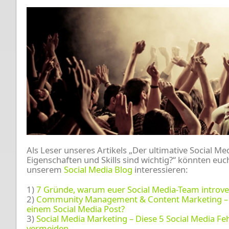
Als Leser unseres Artikels „Der ultimative Social M
Eigenschaften und Skills sind wichtig?“ könnten euc
unserem
Social Media Blog
interessieren:
1)
7 Gründe, warum euer Social Media-Team introve
2)
Community Management & Content Marketing – Wie
einem Social Media Post?
3)
Social Media Marketing – Diese 5 Social Media Feh
vermeiden