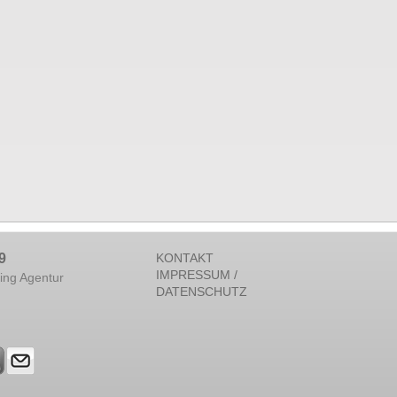
9
KONTAKT
IMPRESSUM /
ing Agentur
DATENSCHUTZ