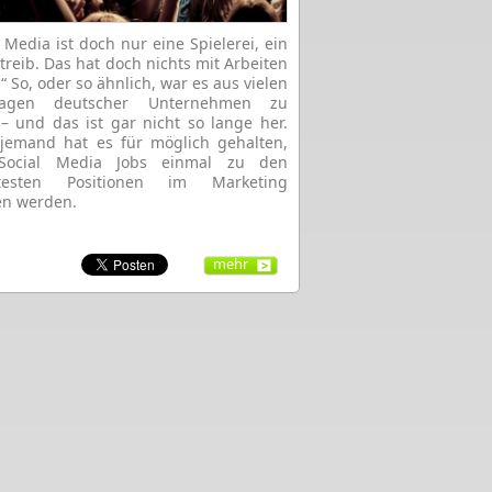
l Media ist doch nur eine Spielerei, ein
rtreib. Das hat doch nichts mit Arbeiten
“ So, oder so ähnlich, war es aus vielen
tagen deutscher Unternehmen zu
– und das ist gar nicht so lange her.
jemand hat es für möglich gehalten,
Social Media Jobs einmal zu den
btesten Positionen im Marketing
en werden.
mehr