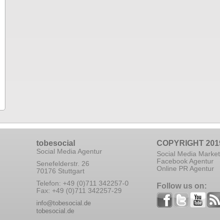
tobesocial
COPYRIGHT 201
Social Media Agentur
Social Media Market
Facebook Agentur
Senefelderstr. 26
Online PR Agentur
70176 Stuttgart
Telefon: +49 (0)711 342257-0
Follow us on:
Fax: +49 (0)711 342257-29
info@tobesocial.de
tobesocial.de