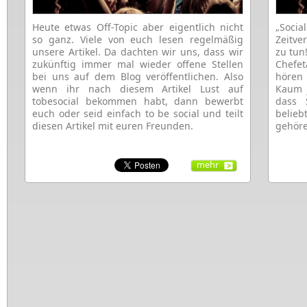
Heute etwas Off-Topic aber eigentlich nicht
„Socia
so ganz. Viele von euch lesen regelmäßig
Zeitve
unsere Artikel. Da dachten wir uns, dass wir
zu tun!
zukünftig immer mal wieder offene Stellen
Chefe
bei uns auf dem Blog veröffentlichen. Also
hören 
wenn ihr nach diesem Artikel Lust auf
Kaum 
tobesocial bekommen habt, dann bewerbt
dass 
euch oder seid einfach to be social und teilt
belie
diesen Artikel mit euren Freunden.
gehör
mehr