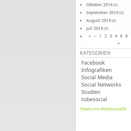
Oktober 2014
(6)
September 2014
(8)
August 2014
(8)
Juli 2014
(9)
«
‹
1
2
3
4
6
Juni 2014
5
(8)
»
KATEGORIEN
Facebook
Infografiken
Social Media
Social Networks
Studien
tobesocial
Tweets von @tobesocialDE