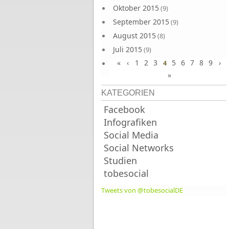
Oktober 2015
(9)
September 2015
(9)
August 2015
(8)
Juli 2015
(9)
«
‹
1
2
3
5
6
7
8
9
›
Juni 2015
4
(9)
»
KATEGORIEN
Facebook
Infografiken
Social Media
Social Networks
Studien
tobesocial
Tweets von @tobesocialDE