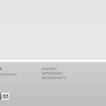
9
KONTAKT
IMPRESSUM /
ing Agentur
DATENSCHUTZ