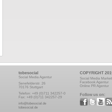
tobesocial
COPYRIGHT 201
Social Media Agentur
Social Media Market
Facebook Agentur
Senefelderstr. 26
Online PR Agentur
70176 Stuttgart
Telefon: +49 (0)711 342257-0
Follow us on:
Fax: +49 (0)711 342257-29
info@tobesocial.de
tobesocial.de