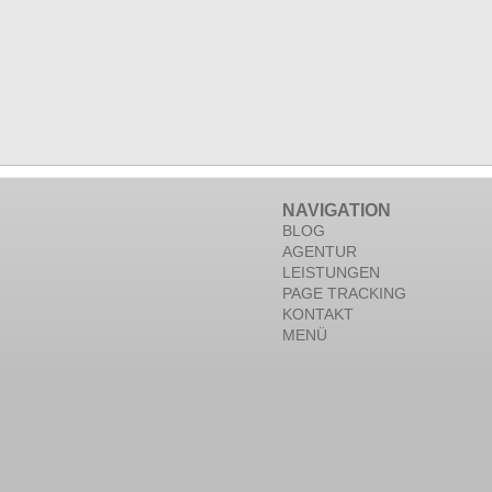
NAVIGATION
BLOG
AGENTUR
LEISTUNGEN
PAGE TRACKING
KONTAKT
MENÜ