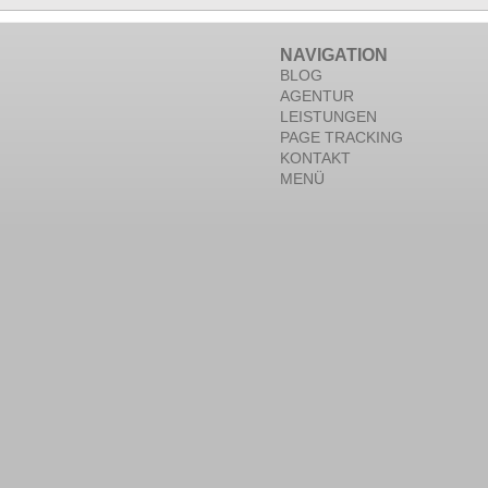
NAVIGATION
BLOG
AGENTUR
LEISTUNGEN
PAGE TRACKING
KONTAKT
MENÜ