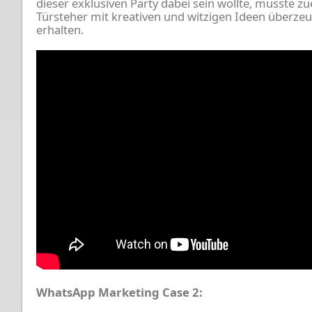
dieser exklusiven Party dabei sein wollte, musste zu
Türsteher mit kreativen und witzigen Ideen überze
erhalten.
WhatsApp Marketing Case 2: