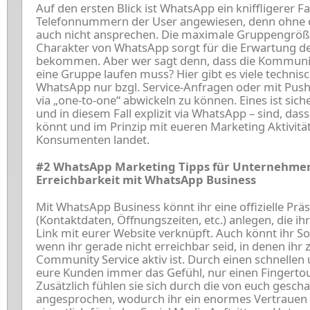
Auf den ersten Blick ist WhatsApp ein kniffligerer Fall
Telefonnummern der User angewiesen, denn ohne de
auch nicht ansprechen. Die maximale Gruppengröße l
Charakter von WhatsApp sorgt für die Erwartung der
bekommen. Aber wer sagt denn, dass die Kommunika
eine Gruppe laufen muss? Hier gibt es viele technis
WhatsApp nur bzgl. Service-Anfragen oder mit Push
via „one-to-one“ abwickeln zu können. Eines ist siche
und in diesem Fall explizit via WhatsApp – sind, das
könnt und im Prinzip mit eueren Marketing Aktivit
Konsumenten landet.
#2 WhatsApp Marketing Tipps für Unternehme
Erreichbarkeit mit WhatsApp Business
Mit WhatsApp Business könnt ihr eine offizielle Pr
(Kontaktdaten, Öffnungszeiten, etc.) anlegen, die ihr
Link mit eurer Website verknüpft. Auch könnt ihr So
wenn ihr gerade nicht erreichbar seid, in denen ihr z
Community Service aktiv ist. Durch einen schnellen
eure Kunden immer das Gefühl, nur einen Fingertou
Zusätzlich fühlen sie sich durch die von euch gescha
angesprochen, wodurch ihr ein enormes Vertrauen 