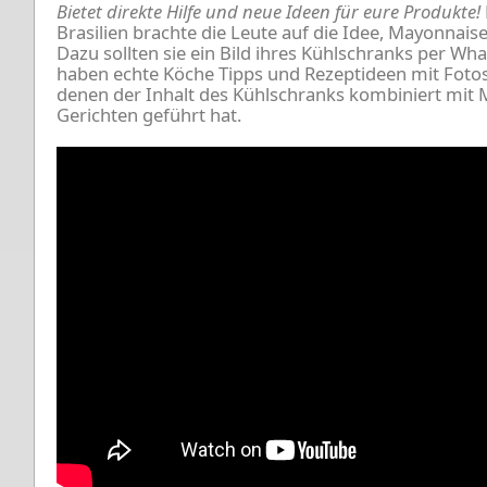
Bietet direkte Hilfe und neue Ideen für eure Produkte!
Brasilien brachte die Leute auf die Idee, Mayonnais
Dazu sollten sie ein Bild ihres Kühlschranks per Wh
haben echte Köche Tipps und Rezeptideen mit Foto
denen der Inhalt des Kühlschranks kombiniert mit 
Gerichten geführt hat.