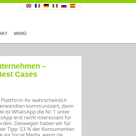
AKT
MENÜ
nternehmen –
Best Cases
 Plattform ihr wahrscheinlich
 Verwandten kommuniziert, dann
le ist WhatsApp die Nr. 1 unter
App erst recht interessant für
rden. Deswegen haben wir für
iner Tipp: 53 % der Konsumenten
e via Social Media, wenn sie