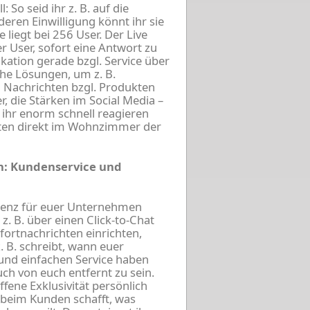
: So seid ihr z. B. auf die
ren Einwilligung könnt ihr sie
iegt bei 256 User. Der Live
 User, sofort eine Antwort zu
tion gerade bzgl. Service über
che Lösungen, um z. B.
 Nachrichten bzgl. Produkten
r, die Stärken im Social Media –
s ihr enorm schnell reagieren
äten direkt im Wohnzimmer der
n: Kundenservice und
äsenz für euer Unternehmen
 z. B. über einen Click-to-Chat
fortnachrichten einrichten,
. B. schreibt, wann euer
 und einfachen Service haben
ch von euch entfernt zu sein.
ffene Exklusivität persönlich
beim Kunden schafft, was