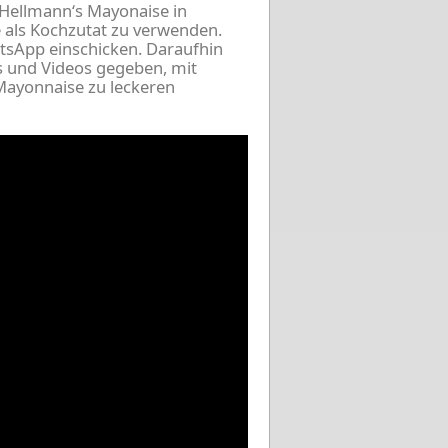
Hellmann‘s Mayonaise in
e als Kochzutat zu verwenden.
atsApp einschicken. Daraufhin
s und Videos gegeben, mit
Mayonnaise zu leckeren