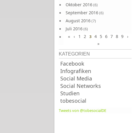
Oktober 2016
(6)
September 2016
(6)
August 2016
(7)
Juli 2016
(6)
«
‹
1
2
4
5
6
7
8
9
›
Juni 2016
3
(7)
»
KATEGORIEN
Facebook
Infografiken
Social Media
Social Networks
Studien
tobesocial
Tweets von @tobesocialDE