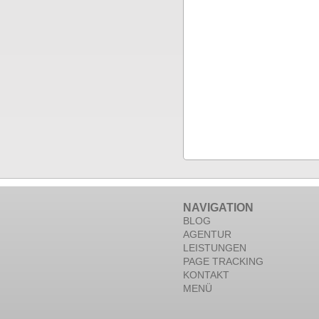
NAVIGATION
BLOG
AGENTUR
LEISTUNGEN
PAGE TRACKING
KONTAKT
MENÜ