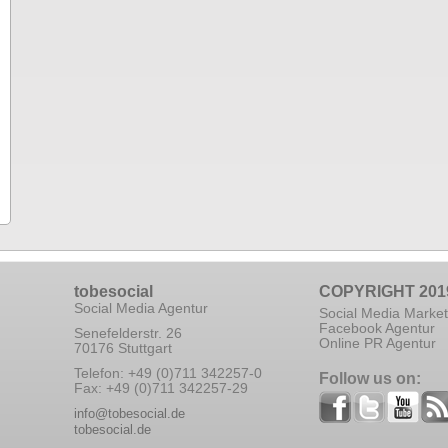
tobesocial
COPYRIGHT 201
Social Media Agentur
Social Media Market
Facebook Agentur
Senefelderstr. 26
Online PR Agentur
70176 Stuttgart
Telefon: +49 (0)711 342257-0
Follow us on:
Fax: +49 (0)711 342257-29
info@tobesocial.de
tobesocial.de