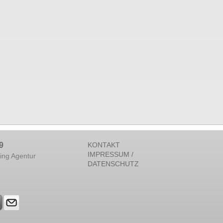
9
KONTAKT
IMPRESSUM /
ing Agentur
DATENSCHUTZ