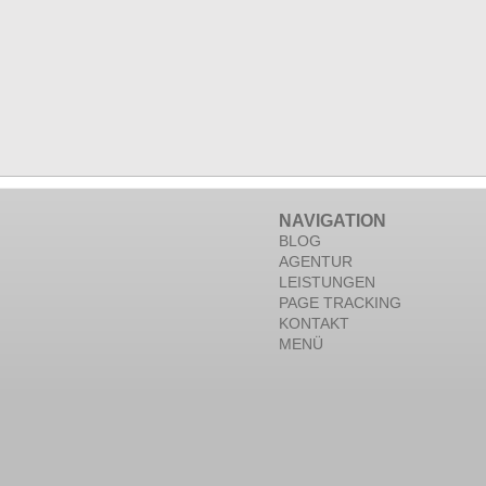
NAVIGATION
BLOG
AGENTUR
LEISTUNGEN
PAGE TRACKING
KONTAKT
MENÜ