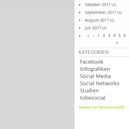
Oktober 2017
(4)
September 2017
(6)
August 2017
(6)
Juli 2017
(6)
«
‹
1
3
4
5
6
Juni 2017
2
(6)
»
KATEGORIEN
Facebook
Infografiken
Social Media
Social Networks
Studien
tobesocial
Tweets von @tobesocialDE