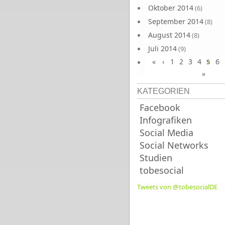
Oktober 2014
(6)
September 2014
(8)
August 2014
(8)
Juli 2014
(9)
«
‹
1
2
3
4
6
Juni 2014
5
(8)
»
KATEGORIEN
Facebook
Infografiken
Social Media
Social Networks
Studien
tobesocial
Tweets von @tobesocialDE