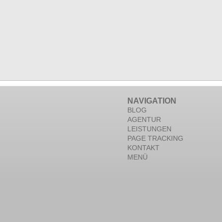
NAVIGATION
BLOG
AGENTUR
LEISTUNGEN
PAGE TRACKING
KONTAKT
MENÜ