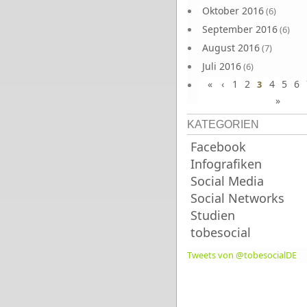
Oktober 2016
(6)
September 2016
(6)
August 2016
(7)
Juli 2016
(6)
«
‹
1
2
4
5
6
Juni 2016
3
(7)
»
KATEGORIEN
Facebook
Infografiken
Social Media
Social Networks
Studien
tobesocial
Tweets von @tobesocialDE