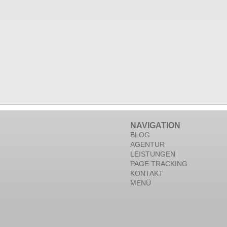
NAVIGATION
BLOG
AGENTUR
LEISTUNGEN
PAGE TRACKING
KONTAKT
MENÜ