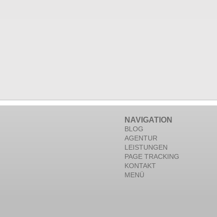
NAVIGATION
BLOG
AGENTUR
LEISTUNGEN
PAGE TRACKING
KONTAKT
MENÜ