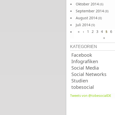
Oktober 2014
(6)
September 2014
(8)
August 2014
(8)
Juli 2014
(9)
«
‹
1
2
3
4
6
Juni 2014
5
(8)
»
KATEGORIEN
Facebook
Infografiken
Social Media
Social Networks
Studien
tobesocial
Tweets von @tobesocialDE