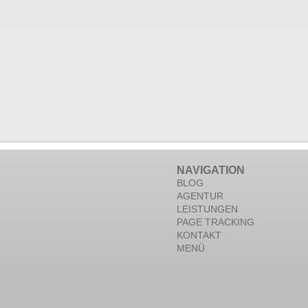
NAVIGATION
BLOG
AGENTUR
LEISTUNGEN
PAGE TRACKING
KONTAKT
MENÜ