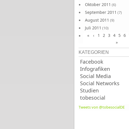
Oktober 2011
(6)
September 2011
(7)
August 2011
(9)
Juli 2011
(10)
«
‹
1
2
3
4
5
6
Juni 2011
(9)
»
KATEGORIEN
Facebook
Infografiken
Social Media
Social Networks
Studien
tobesocial
Tweets von @tobesocialDE