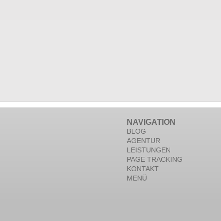
NAVIGATION
BLOG
AGENTUR
LEISTUNGEN
PAGE TRACKING
KONTAKT
MENÜ