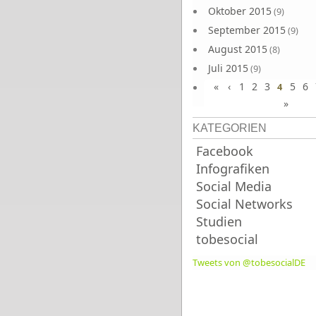
Oktober 2015
(9)
September 2015
(9)
August 2015
(8)
Juli 2015
(9)
«
‹
1
2
3
5
6
Juni 2015
4
(9)
»
KATEGORIEN
Facebook
Infografiken
Social Media
Social Networks
Studien
tobesocial
Tweets von @tobesocialDE