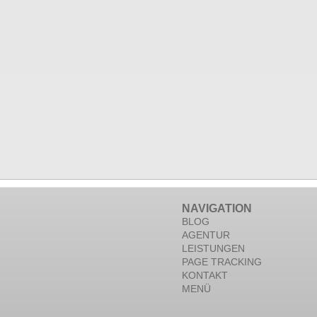
NAVIGATION
BLOG
AGENTUR
LEISTUNGEN
PAGE TRACKING
KONTAKT
MENÜ