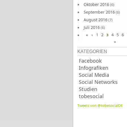
Oktober 2016
(6)
September 2016
(6)
August 2016
(7)
Juli 2016
(6)
«
‹
1
2
4
5
6
Juni 2016
3
(7)
»
KATEGORIEN
Facebook
Infografiken
Social Media
Social Networks
Studien
tobesocial
Tweets von @tobesocialDE