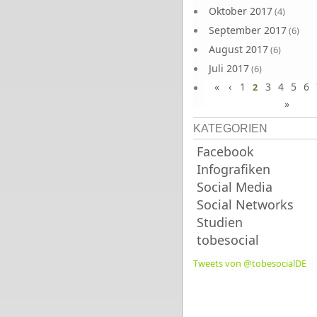
Oktober 2017
(4)
September 2017
(6)
August 2017
(6)
Juli 2017
(6)
«
‹
1
3
4
5
6
Juni 2017
2
(6)
»
KATEGORIEN
Facebook
Infografiken
Social Media
Social Networks
Studien
tobesocial
Tweets von @tobesocialDE