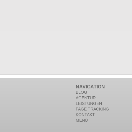
NAVIGATION
BLOG
AGENTUR
LEISTUNGEN
PAGE TRACKING
KONTAKT
MENÜ