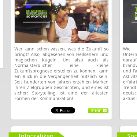
Wer kann schon wissen, was die Zukunft so
Wie „
bringt? Also, abgesehen von Hellsehern und
Untern
magischen Kugeln. Um also auch als
darauf
Normalsterblicher eine kleine
brandw
Zukunftsprognose erstellen zu können, kann
und Fa
ein Blick in die Vergangenheit nützlich sein.
Aktiv
Seit hunderten von Jahren erzählen Marken
erfah
ihren Zielgruppen Geschichten, und eines ist
Tren
sicher: Storytelling ist eine der ältesten
deuts
Formen der Kommunikation!
aktuel
mehr
Infografiken
Soc