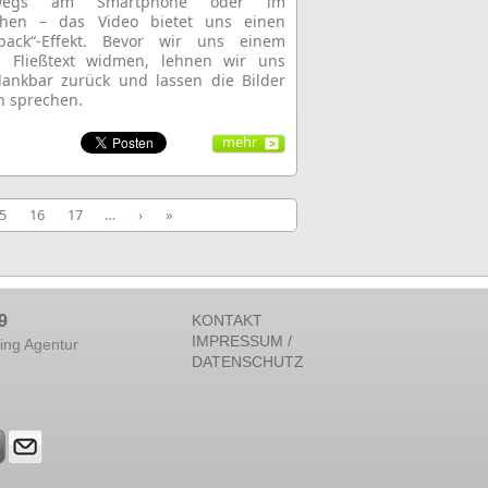
rwegs am Smartphone oder im
ehen ­­– das Video bietet uns einen
-back“-Effekt. Bevor wir uns einem
n Fließtext widmen, lehnen wir uns
ankbar zurück und lassen die Bilder
ch sprechen.
mehr
5
16
17
…
›
»
9
KONTAKT
IMPRESSUM /
ing Agentur
DATENSCHUTZ