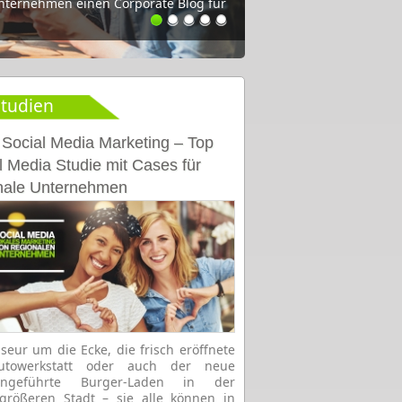
Unternehmen einen Corporate Blog für
n, Tipps und Studien für die
tudien
 Social Media Marketing – Top
l Media Studie mit Cases für
nale Unternehmen
iseur um die Ecke, die frisch eröffnete
Autowerkstatt oder auch der neue
iengeführte Burger-Laden in der
größeren Stadt – sie alle können in