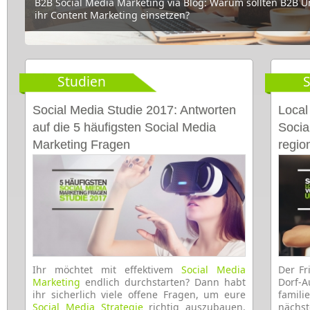
B2B Social Media Marketing via Blog: Warum sollten B2B 
Social Media Marketing für Pharmaunternehmen: Kampagne
ihr Content Marketing einsetzen?
Gesundheitsbranche
Studien
S
Social Media Studie 2017: Antworten
Local
auf die 5 häufigsten Social Media
Socia
Marketing Fragen
regio
Ihr möchtet mit effektivem
Social Media
Der Fr
Marketing
endlich durchstarten? Dann habt
Dorf-
ihr sicherlich viele offene Fragen, um eure
famil
Social Media Strategie
richtig auszubauen.
nächst