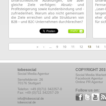
unterschiedliche Abteilungen, die aber
unte
gleiche Ziele verfolgen: Absatz- und
Ferns
Profitsteigerung sowie Kundenbindung und -
„Lean
zufriedenheit. Warum also nicht gemeinsam
lange
die Ziele erreichen und alte Strukturen von
eher d
B2B – und B2C-Unternehmen durchbrechen?
für si
mehr
«
‹
…
9
10
11
12
13
14
1
tobesocial
COPYRIGHT 201
Social Media Agentur
Social Media Market
Facebook Agentur
Senefelderstr. 26
Online PR Agentur
70176 Stuttgart
Telefon: +49 (0)711 342257-0
Follow us on:
Fax: +49 (0)711 342257-29
info@tobesocial.de
tobesocial.de