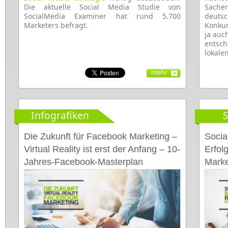
Die aktuelle Social Media Studie von
Sachen
SocialMedia Examiner hat rund 5.700
deuts
Marketers befragt.
Konkur
ja auc
entsc
lokale
mehr
Infografiken
S
Die Zukunft für Facebook Marketing –
Socia
Virtual Reality ist erst der Anfang – 10-
Erfol
Jahres-Facebook-Masterplan
Marke
[Infografik]