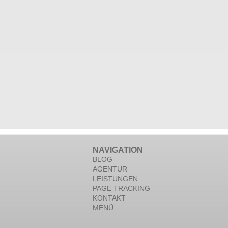
NAVIGATION
BLOG
AGENTUR
LEISTUNGEN
PAGE TRACKING
KONTAKT
MENÜ