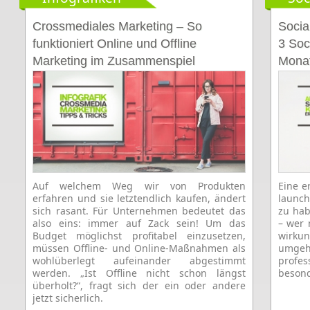
Crossmediales Marketing – So
Socia
funktioniert Online und Offline
3 Soc
Marketing im Zusammenspiel
Mona
[Infografik]
Auf welchem Weg wir von Produkten
Eine e
erfahren und sie letztendlich kaufen, ändert
launch
sich rasant. Für Unternehmen bedeutet das
zu hab
also eins: immer auf Zack sein!
Um das
– wer n
Budget möglichst profitabel einzusetzen,
wirku
müssen Offline- und Online-Maßnahmen als
umge
wohlüberlegt aufeinander abgestimmt
profe
werden. „Ist Offline nicht schon längst
besond
überholt?“, fragt sich der ein oder andere
jetzt sicherlich.