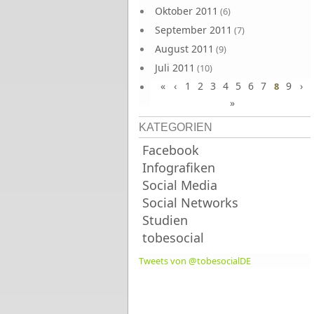
Oktober 2011
(6)
September 2011
(7)
August 2011
(9)
Juli 2011
(10)
«
‹
1
2
3
4
5
6
7
9
›
Juni 2011
8
(9)
»
KATEGORIEN
Facebook
Infografiken
Social Media
Social Networks
Studien
tobesocial
Tweets von @tobesocialDE