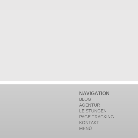
NAVIGATION
BLOG
AGENTUR
LEISTUNGEN
PAGE TRACKING
KONTAKT
MENÜ