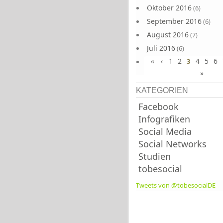
Oktober 2016
(6)
September 2016
(6)
August 2016
(7)
Juli 2016
(6)
«
‹
1
2
4
5
6
Juni 2016
3
(7)
»
KATEGORIEN
Facebook
Infografiken
Social Media
Social Networks
Studien
tobesocial
Tweets von @tobesocialDE