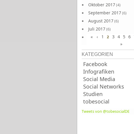
Oktober 2017
(4)
September 2017
(6)
August 2017
(6)
Juli 2017
(6)
«
‹
1
3
4
5
6
Juni 2017
2
(6)
»
KATEGORIEN
Facebook
Infografiken
Social Media
Social Networks
Studien
tobesocial
Tweets von @tobesocialDE