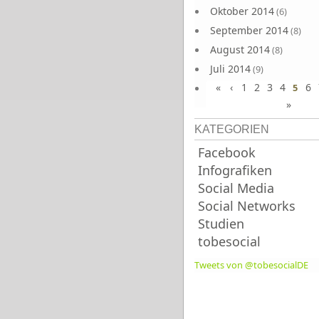
Oktober 2014
(6)
September 2014
(8)
August 2014
(8)
Juli 2014
(9)
«
‹
1
2
3
4
6
Juni 2014
5
(8)
»
KATEGORIEN
Facebook
Infografiken
Social Media
Social Networks
Studien
tobesocial
Tweets von @tobesocialDE