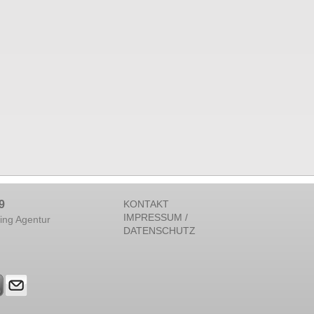
9
KONTAKT
IMPRESSUM /
ing Agentur
DATENSCHUTZ