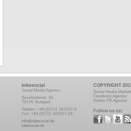
tobesocial
COPYRIGHT 201
Social Media Agentur
Social Media Market
Facebook Agentur
Senefelderstr. 26
Online PR Agentur
70176 Stuttgart
Telefon: +49 (0)711 342257-0
Follow us on:
Fax: +49 (0)711 342257-29
info@tobesocial.de
tobesocial.de