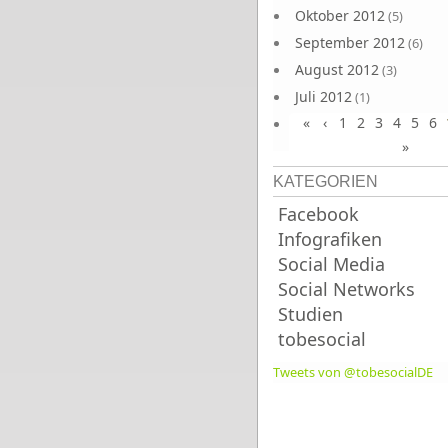
Oktober 2012
(5)
September 2012
(6)
August 2012
(3)
Juli 2012
(1)
«
‹
1
2
3
4
5
6
Juni 2012
(4)
»
KATEGORIEN
Facebook
Infografiken
Social Media
Social Networks
Studien
tobesocial
Tweets von @tobesocialDE