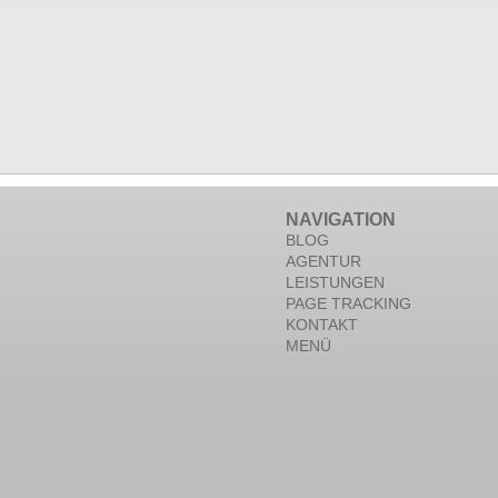
NAVIGATION
BLOG
AGENTUR
LEISTUNGEN
PAGE TRACKING
KONTAKT
MENÜ