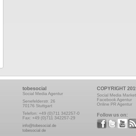
tobesocial
COPYRIGHT 201
Social Media Agentur
Social Media Market
Facebook Agentur
Senefelderstr. 26
Online PR Agentur
70176 Stuttgart
Telefon: +49 (0)711 342257-0
Follow us on:
Fax: +49 (0)711 342257-29
info@tobesocial.de
tobesocial.de