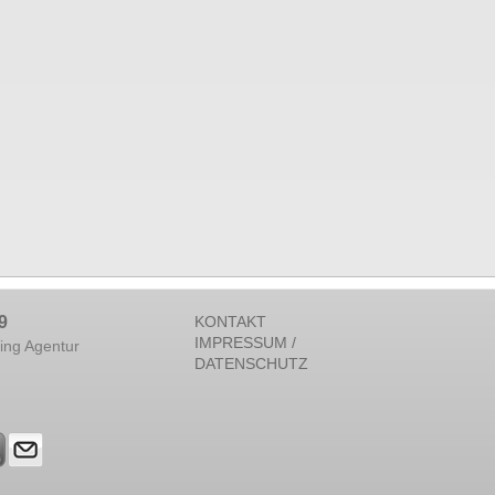
9
KONTAKT
IMPRESSUM /
ing Agentur
DATENSCHUTZ