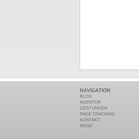
NAVIGATION
BLOG
AGENTUR
LEISTUNGEN
PAGE TRACKING
KONTAKT
MENÜ