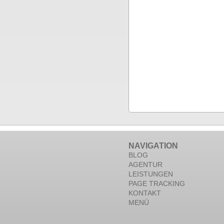
NAVIGATION
BLOG
AGENTUR
LEISTUNGEN
PAGE TRACKING
KONTAKT
MENÜ