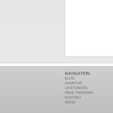
NAVIGATION
BLOG
AGENTUR
LEISTUNGEN
PAGE TRACKING
KONTAKT
MENÜ