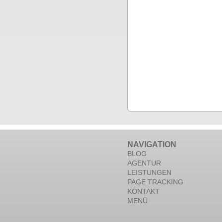
NAVIGATION
BLOG
AGENTUR
LEISTUNGEN
PAGE TRACKING
KONTAKT
MENÜ