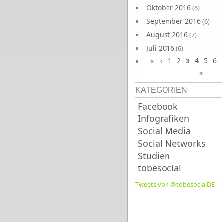
Oktober 2016
(6)
September 2016
(6)
August 2016
(7)
Juli 2016
(6)
«
‹
1
2
4
5
6
Juni 2016
3
(7)
»
KATEGORIEN
Facebook
Infografiken
Social Media
Social Networks
Studien
tobesocial
Tweets von @tobesocialDE