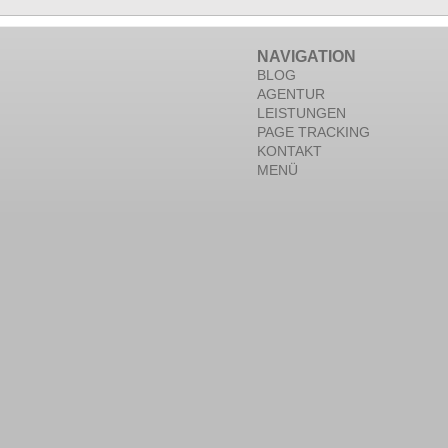
NAVIGATION
BLOG
AGENTUR
LEISTUNGEN
PAGE TRACKING
KONTAKT
MENÜ