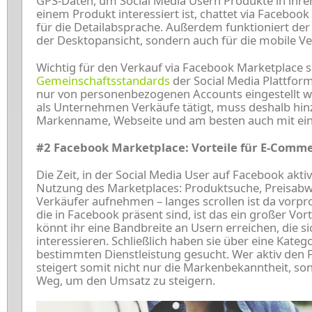
GPS-Daten, um Social Media Usern Produkte in ihre
einem Produkt interessiert ist, chattet via Facebo
für die Detailabsprache. Außerdem funktioniert der 
der Desktopansicht, sondern auch für die mobile Ve
Wichtig für den Verkauf via Facebook Marketplace s
Gemeinschaftsstandards
der Social Media Plattfo
nur von personenbezogenen Accounts eingestellt we
als Unternehmen Verkäufe tätigt, muss deshalb hi
Markenname, Webseite und am besten auch mit ei
#2 Facebook Marketplace: Vorteile für E-Comm
Die Zeit, in der Social Media User auf Facebook aktiv
Nutzung des Marketplaces: Produktsuche, Preisa
Verkäufer aufnehmen – langes scrollen ist da vor
die in Facebook präsent sind, ist das ein großer Vor
könnt ihr eine Bandbreite an Usern erreichen, die si
interessieren. Schließlich haben sie über eine Katego
bestimmten Dienstleistung gesucht. Wer aktiv den 
steigert somit nicht nur die Markenbekanntheit, so
Weg, um den Umsatz zu steigern.