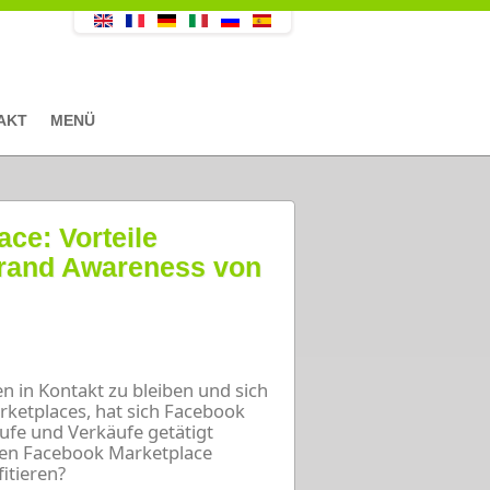
AKT
MENÜ
ce: Vorteile
rand Awareness von
en in Kontakt zu bleiben und sich
rketplaces, hat sich Facebook
äufe und Verkäufe getätigt
en Facebook Marketplace
itieren?