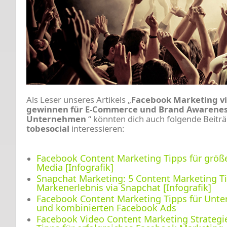
Als Leser unseres Artikels „
Facebook Marketing vi
gewinnen für E-Commerce und Brand Awareness
Unternehmen
“ könnten dich auch folgende Beitr
tobesocial
interessieren:
Facebook Content Marketing Tipps für größe
Media [Infografik]
Snapchat Marketing: 5 Content Marketing Tip
Markenerlebnis via Snapchat [Infografik]
Facebook Content Marketing Tipps für Unte
und kombinierten Facebook Ads
Facebook Video Content Marketing Strategi