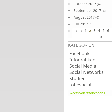
Oktober 2017
(4)
September 2017
(6)
August 2017
(6)
Juli 2017
(6)
«
‹
1
3
4
5
6
Juni 2017
2
(6)
»
KATEGORIEN
Facebook
Infografiken
Social Media
Social Networks
Studien
tobesocial
Tweets von @tobesocialDE