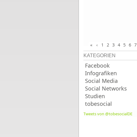
«
‹
1
2
3
4
5
6
7
KATEGORIEN
Facebook
Infografiken
Social Media
Social Networks
Studien
tobesocial
Tweets von @tobesocialDE