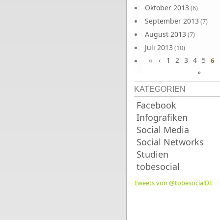
Oktober 2013
(6)
September 2013
(7)
August 2013
(7)
Juli 2013
(10)
«
‹
1
2
3
4
5
Juni 2013
6
(10)
»
KATEGORIEN
Facebook
Infografiken
Social Media
Social Networks
Studien
tobesocial
Tweets von @tobesocialDE