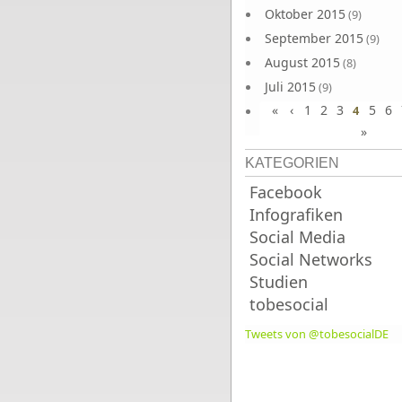
Oktober 2015
(9)
September 2015
(9)
August 2015
(8)
Juli 2015
(9)
«
‹
1
2
3
5
6
Juni 2015
4
(9)
»
KATEGORIEN
Facebook
Infografiken
Social Media
Social Networks
Studien
tobesocial
Tweets von @tobesocialDE