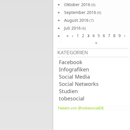
Oktober 2016
(6)
September 2016
(6)
August 2016
(7)
Juli 2016
(6)
«
‹
1
2
4
5
6
7
8
9
›
Juni 2016
3
(7)
»
KATEGORIEN
Facebook
Infografiken
Social Media
Social Networks
Studien
tobesocial
Tweets von @tobesocialDE