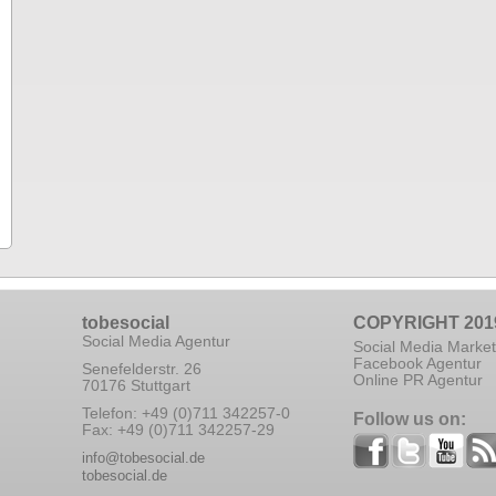
tobesocial
COPYRIGHT 201
Social Media Agentur
Social Media Market
Facebook Agentur
Senefelderstr. 26
Online PR Agentur
70176 Stuttgart
Telefon: +49 (0)711 342257-0
Follow us on:
Fax: +49 (0)711 342257-29
info@tobesocial.de
tobesocial.de