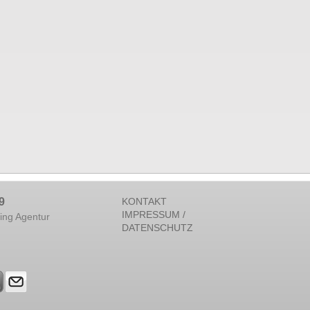
9
KONTAKT
IMPRESSUM /
ing Agentur
DATENSCHUTZ