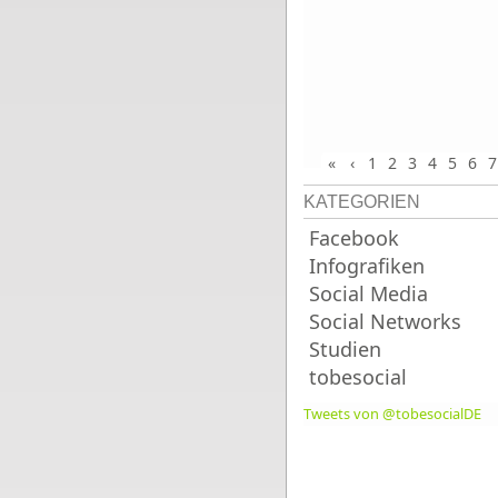
«
‹
1
2
3
4
5
6
7
KATEGORIEN
Facebook
Infografiken
Social Media
Social Networks
Studien
tobesocial
Tweets von @tobesocialDE